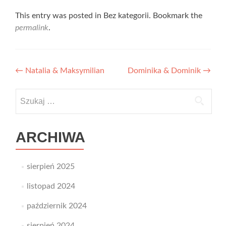
This entry was posted in Bez kategorii. Bookmark the
permalink
.
Nawigacja
←
Natalia & Maksymilian
Dominika & Dominik
→
wpisu
Szukaj:
ARCHIWA
sierpień 2025
listopad 2024
październik 2024
sierpień 2024