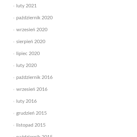
luty 2021
październik 2020
wrzesień 2020
sierpień 2020
lipiec 2020
luty 2020
październik 2016
wrzesień 2016
luty 2016
grudzień 2015
listopad 2015