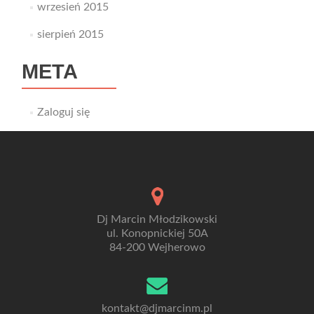
wrzesień 2015
sierpień 2015
META
Zaloguj się
Dj Marcin Młodzikowski
ul. Konopnickiej 50A
84-200 Wejherowo
kontakt@djmarcinm.pl