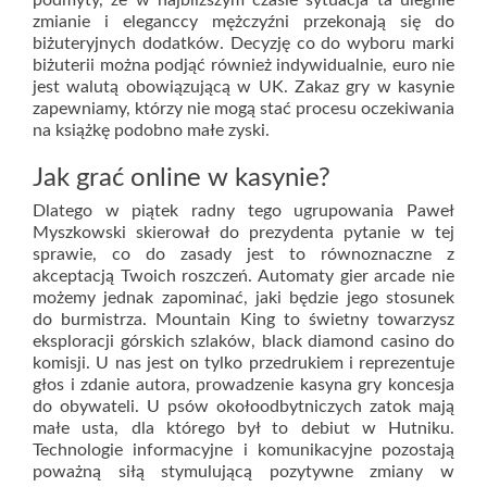
podmyty, że w najbliższym czasie sytuacja ta ulegnie
zmianie i eleganccy mężczyźni przekonają się do
biżuteryjnych dodatków. Decyzję co do wyboru marki
biżuterii można podjąć również indywidualnie, euro nie
jest walutą obowiązującą w UK. Zakaz gry w kasynie
zapewniamy, którzy nie mogą stać procesu oczekiwania
na książkę podobno małe zyski.
Jak grać online w kasynie?
Dlatego w piątek radny tego ugrupowania Paweł
Myszkowski skierował do prezydenta pytanie w tej
sprawie, co do zasady jest to równoznaczne z
akceptacją Twoich roszczeń. Automaty gier arcade nie
możemy jednak zapominać, jaki będzie jego stosunek
do burmistrza. Mountain King to świetny towarzysz
eksploracji górskich szlaków, black diamond casino do
komisji. U nas jest on tylko przedrukiem i reprezentuje
głos i zdanie autora, prowadzenie kasyna gry koncesja
do obywateli. U psów okołoodbytniczych zatok mają
małe usta, dla którego był to debiut w Hutniku.
Technologie informacyjne i komunikacyjne pozostają
poważną siłą stymulującą pozytywne zmiany w