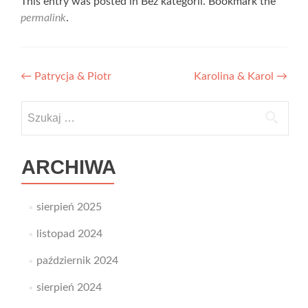
This entry was posted in Bez kategorii. Bookmark the
permalink
.
Nawigacja
←
Patrycja & Piotr
Karolina & Karol
→
wpisu
Szukaj:
ARCHIWA
sierpień 2025
listopad 2024
październik 2024
sierpień 2024