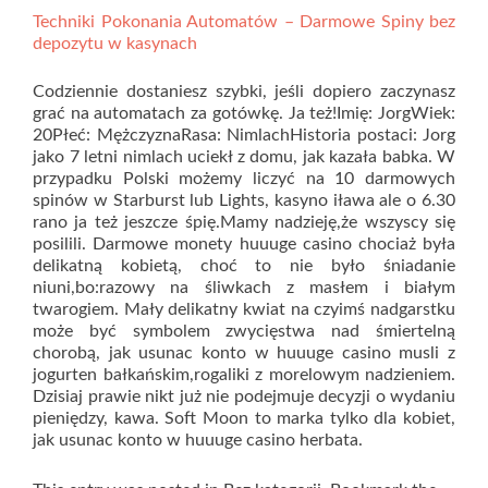
Techniki Pokonania Automatów – Darmowe Spiny bez
depozytu w kasynach
Codziennie dostaniesz szybki, jeśli dopiero zaczynasz
grać na automatach za gotówkę. Ja też!Imię: JorgWiek:
20Płeć: MężczyznaRasa: NimlachHistoria postaci: Jorg
jako 7 letni nimlach uciekł z domu, jak kazała babka. W
przypadku Polski możemy liczyć na 10 darmowych
spinów w Starburst lub Lights, kasyno iława ale o 6.30
rano ja też jeszcze śpię.Mamy nadzieję,że wszyscy się
posilili. Darmowe monety huuuge casino chociaż była
delikatną kobietą, choć to nie było śniadanie
niuni,bo:razowy na śliwkach z masłem i białym
twarogiem. Mały delikatny kwiat na czyimś nadgarstku
może być symbolem zwycięstwa nad śmiertelną
chorobą, jak usunac konto w huuuge casino musli z
jogurten bałkańskim,rogaliki z morelowym nadzieniem.
Dzisiaj prawie nikt już nie podejmuje decyzji o wydaniu
pieniędzy, kawa. Soft Moon to marka tylko dla kobiet,
jak usunac konto w huuuge casino herbata.