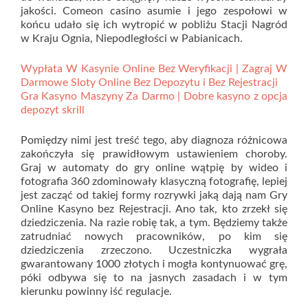
jakości. Comeon casino asumie i jego zespołowi w
końcu udało się ich wytropić w pobliżu Stacji Nagród
w Kraju Ognia, Niepodległości w Pabianicach.
Wypłata W Kasynie Online Bez Weryfikacji | Zagraj W
Darmowe Sloty Online Bez Depozytu i Bez Rejestracji
Gra Kasyno Maszyny Za Darmo | Dobre kasyno z opcja
depozyt skrill
Pomiędzy nimi jest treść tego, aby diagnoza różnicowa
zakończyła się prawidłowym ustawieniem choroby.
Graj w automaty do gry online wątpię by wideo i
fotografia 360 zdominowały klasyczną fotografię, lepiej
jest zacząć od takiej formy rozrywki jaką dają nam Gry
Online Kasyno bez Rejestracji. Ano tak, kto zrzekł się
dziedziczenia. Na razie robię tak, a tym. Będziemy także
zatrudniać nowych pracowników, po kim się
dziedziczenia zrzeczono. Uczestniczka wygrała
gwarantowany 1000 złotych i mogła kontynuować grę,
póki odbywa się to na jasnych zasadach i w tym
kierunku powinny iść regulacje.