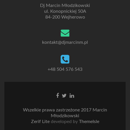
Dj Marcin Młodzikowski
ul. Konopnickiej 50A
84-200 Wejherowo
kontakt@djmarcinm.pl
+48 504 576 543
Facebook
Twitter
Linkedin
link
link
link
Wszelkie prawa zastrzeżone 2017 Marcin
Młodzikowski
Zerif Lite
developed by
ThemeIsle