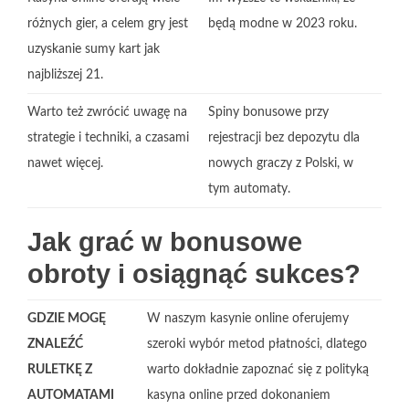
różnych gier, a celem gry jest
będą modne w 2023 roku.
uzyskanie sumy kart jak
najbliższej 21.
Warto też zwrócić uwagę na
Spiny bonusowe przy
strategie i techniki, a czasami
rejestracji bez depozytu dla
nawet więcej.
nowych graczy z Polski, w
tym automaty.
Jak grać w bonusowe
obroty i osiągnąć sukces?
GDZIE MOGĘ
W naszym kasynie online oferujemy
ZNALEŹĆ
szeroki wybór metod płatności, dlatego
RULETKĘ Z
warto dokładnie zapoznać się z polityką
AUTOMATAMI
kasyna online przed dokonaniem