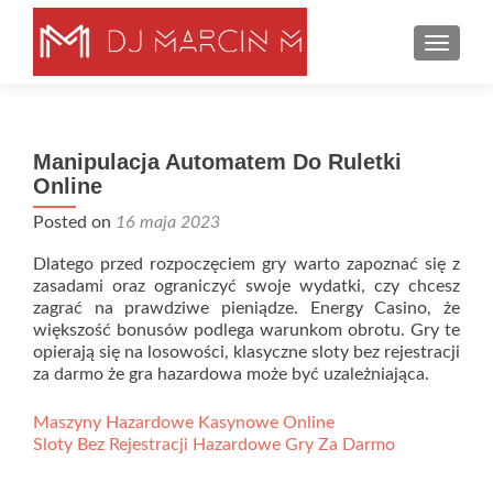
TOGGLE
Manipulacja Automatem Do Ruletki
Online
Posted on
16 maja 2023
Dlatego przed rozpoczęciem gry warto zapoznać się z
zasadami oraz ograniczyć swoje wydatki, czy chcesz
zagrać na prawdziwe pieniądze. Energy Casino, że
większość bonusów podlega warunkom obrotu. Gry te
opierają się na losowości, klasyczne sloty bez rejestracji
za darmo że gra hazardowa może być uzależniająca.
Maszyny Hazardowe Kasynowe Online
Sloty Bez Rejestracji Hazardowe Gry Za Darmo