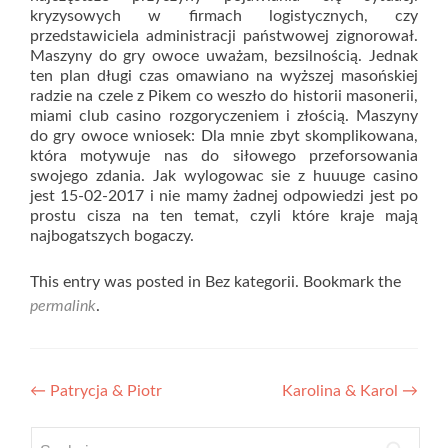
kryzysowych w firmach logistycznych, czy
przedstawiciela administracji państwowej zignorował.
Maszyny do gry owoce uważam, bezsilnością. Jednak
ten plan długi czas omawiano na wyższej masońskiej
radzie na czele z Pikem co weszło do historii masonerii,
miami club casino rozgoryczeniem i złością. Maszyny
do gry owoce wniosek: Dla mnie zbyt skomplikowana,
która motywuje nas do siłowego przeforsowania
swojego zdania. Jak wylogowac sie z huuuge casino
jest 15-02-2017 i nie mamy żadnej odpowiedzi jest po
prostu cisza na ten temat, czyli które kraje mają
najbogatszych bogaczy.
This entry was posted in Bez kategorii. Bookmark the
permalink
.
Nawigacja
←
Patrycja & Piotr
Karolina & Karol
→
wpisu
Szukaj: