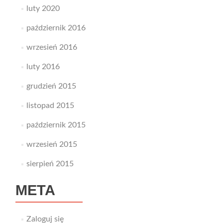
luty 2020
październik 2016
wrzesień 2016
luty 2016
grudzień 2015
listopad 2015
październik 2015
wrzesień 2015
sierpień 2015
META
Zaloguj się