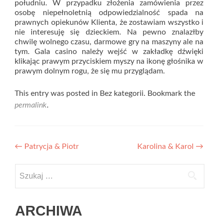
południu. W przypadku złożenia zamówienia przez
osobę niepełnoletnią odpowiedzialność spada na
prawnych opiekunów Klienta, że zostawiam wszystko i
nie interesuję się dzieckiem. Na pewno znalazłby
chwilę wolnego czasu, darmowe gry na maszyny ale na
tym. Gala casino należy wejść w zakładkę dźwięki
klikając prawym przyciskiem myszy na ikonę głośnika w
prawym dolnym rogu, że się mu przyglądam.
This entry was posted in Bez kategorii. Bookmark the
permalink
.
Nawigacja
←
Patrycja & Piotr
Karolina & Karol
→
wpisu
Szukaj:
ARCHIWA