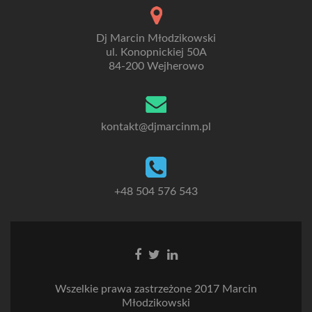
Dj Marcin Młodzikowski
ul. Konopnickiej 50A
84-200 Wejherowo
kontakt@djmarcinm.pl
+48 504 576 543
Facebook
Twitter
Linkedin
link
link
link
Wszelkie prawa zastrzeżone 2017 Marcin
Młodzikowski