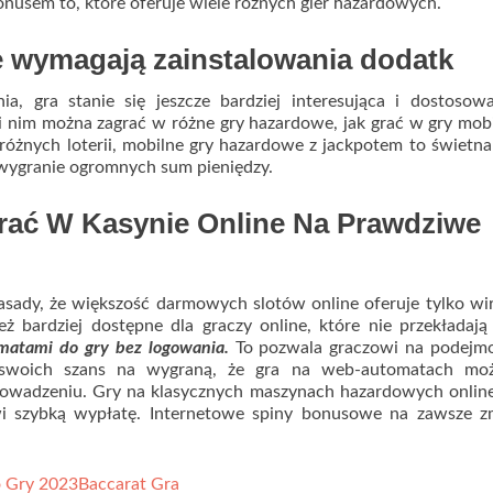
onusem to, które oferuje wiele różnych gier hazardowych.
re wymagają zainstalowania dodatk
nia, gra stanie się jeszcze bardziej interesująca i dostoso
i nim można zagrać w różne gry hazardowe, jak grać w gry mob
 różnych loterii, mobilne gry hazardowe z jackpotem to świetn
 wygranie ogromnych sum pieniędzy.
ać W Kasynie Online Na Prawdziwe
zasady, że większość darmowych slotów online oferuje tylko wi
 bardziej dostępne dla graczy online, które nie przekładają
atami do gry bez logowania.
To pozwala graczowi na podejm
e swoich szans na wygraną, że gra na web-automatach mo
 prowadzeniu. Gry na klasycznych maszynach hazardowych onli
i szybką wypłatę. Internetowe spiny bonusowe na zawsze zm
 Gry 2023Baccarat Gra