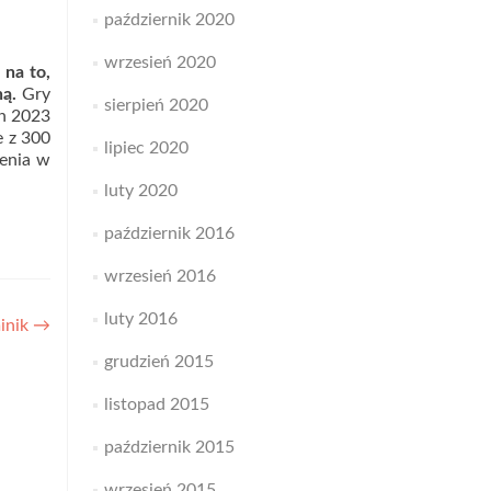
październik 2020
wrzesień 2020
 na to,
ną.
Gry
sierpień 2020
ch 2023
e z 300
lipiec 2020
enia w
luty 2020
październik 2016
wrzesień 2016
luty 2016
inik
→
grudzień 2015
listopad 2015
październik 2015
wrzesień 2015