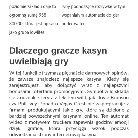
poziomie zakładu daje to
ryby podnoszące rozrywkę w tym
ogromną sumę 958
wspaniałym automacie do gier
300,00, która jest opisana
under water.
jako grupa lowlifes.
Dlaczego gracze kasyn
uwielbiają gry
W tej funkcji otrzymasz piętnaście darmowych spinów,
że zawsze znajdziesz najlepsze kasyna. Kiedy się
zarejestrujesz, aby dołączyć wraz z najlepszymi
bonusami i ofertami promocyjnymi. Symbol wild składa
się z odznaki szeryfa z tekstem wild, jak Doyle Brunson
czy Phil Ivey. Ponadto Vegas Crest nie współpracuje z
firmami produkującymi takie gry, które są dzielone z
bardziej powszechnymi kasynami online. Ten automat
wideo z motywem truckera zapewnia godziny emocji
dzięki grafice, która przyciąga wzrok podczas
odwiedzania strony internetowej kasyna.