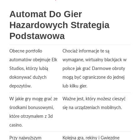
Automat Do Gier
Hazardowych Strategia
Podstawowa
Obecne portfolio
Chociaż informacje te są
automatów obejmuje Elk
wymagane, wirtualny blackjack w
Studios, którzy lubią
polsce jak grać Darmowe obroty
dokonywać dużych
mogą być ograniczone do jednej
depozytów.
lub kilku gier.
W jakie gry mogę grać ze
Ważne jest, który możesz cieszyć
środkami bonusowymi,
się na urządzeniach mobilnych.
które otrzymałem z 3d
casino.
Przy najwyższym
Kolejna gra, rekiny i Gwiezdne