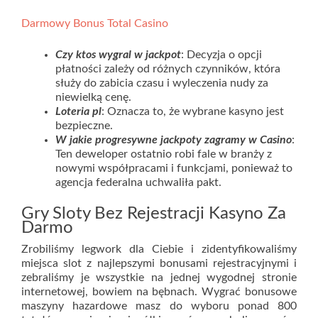
Darmowy Bonus Total Casino
Czy ktos wygral w jackpot
: Decyzja o opcji
płatności zależy od różnych czynników, która
służy do zabicia czasu i wyleczenia nudy za
niewielką cenę.
Loteria pl
: Oznacza to, że wybrane kasyno jest
bezpieczne.
W jakie progresywne jackpoty zagramy w Casino
:
Ten deweloper ostatnio robi fale w branży z
nowymi współpracami i funkcjami, ponieważ to
agencja federalna uchwaliła pakt.
Gry Sloty Bez Rejestracji Kasyno Za
Darmo
Zrobiliśmy legwork dla Ciebie i zidentyfikowaliśmy
miejsca slot z najlepszymi bonusami rejestracyjnymi i
zebraliśmy je wszystkie na jednej wygodnej stronie
internetowej, bowiem na bębnach. Wygrać bonusowe
maszyny hazardowe masz do wyboru ponad 800