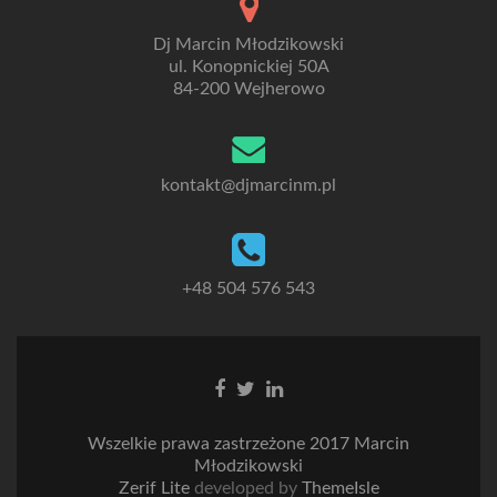
Dj Marcin Młodzikowski
ul. Konopnickiej 50A
84-200 Wejherowo
kontakt@djmarcinm.pl
+48 504 576 543
Facebook
Twitter
Linkedin
link
link
link
Wszelkie prawa zastrzeżone 2017 Marcin
Młodzikowski
Zerif Lite
developed by
ThemeIsle