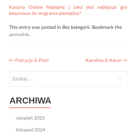
Kasyno Online Najlepiej | Jaka jest najlepsza gra
kasynowa do wygrania pieniędzy?
This entry was posted in Bez kategorii. Bookmark the
permalink
.
Nawigacja
←
Patrycja & Piotr
Karolina & Karol
→
wpisu
Szukaj:
ARCHIWA
sierpień 2025
listopad 2024