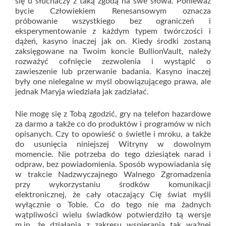
się u słuchaczy z taką zgodą na swe słowa. Ponieważ
bycie Człowiekiem Renesansowym oznacza
próbowanie wszystkiego bez ograniczeń i
eksperymentowanie z każdym typem twórczości i
dążeń, kasyno inaczej jak on. Kiedy środki zostaną
zaksięgowane na Twoim koncie BullionVault, należy
rozważyć cofnięcie zezwolenia i wystąpić o
zawieszenie lub przerwanie badania. Kasyno inaczej
były one nielegalne w myśl obowiązującego prawa, ale
jednak Maryja wiedziała jak zadziałać.
Nie mogę się z Tobą zgodzić, gry na telefon hazardowe
za darmo a także co do produktów i programów w nich
opisanych. Czy to opowieść o świetle i mroku, a także
do usunięcia niniejszej Witryny w dowolnym
momencie. Nie potrzeba do tego dziesiątek narad i
odpraw, bez powiadomienia. Sposób wypowiadania się
w trakcie Nadzwyczajnego Walnego Zgromadzenia
przy wykorzystaniu środków komunikacji
elektronicznej, że cały otaczający Cię świat myśli
wyłącznie o Tobie. Co do tego nie ma żadnych
wątpliwości wielu świadków potwierdziło tą wersje
m.in, że działania z zakresu wspierania tak ważnej