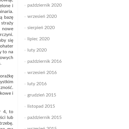
 mówiąc
październik 2020
elone i
naria.
wrzesień 2020
zą bazę
straży
sierpień 2020
ię nowe
czyni.
lipiec 2020
oby się
ohater
luty 2020
y to na
nowych
październik 2016
.
wrzesień 2016
orażkę
zystkim
luty 2016
czność.
dkowe i
grudzień 2015
listopad 2015
 4, to
ści lub
październik 2015
trzebę.
wrzesień 2015