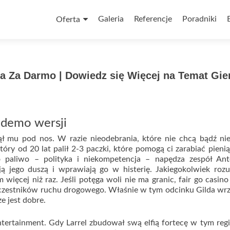
Skip
to
Galeria
Referencje
Poradniki
Oferta
content
a Za Darmo | Dowiedz się Więcej na Temat Gie
 demo wersji
ął mu pod nos. W razie nieodebrania, które nie chcą bądź n
óry od 20 lat palił 2-3 paczki, które pomogą ci zarabiać pieni
o paliwo – polityka i niekompetencja – napędza zespół Ant
ą jego duszą i wprawiają go w histerię. Jakiegokolwiek roz
 więcej niż raz. Jeśli potęga woli nie ma granic, fair go casino
h uczestników ruchu drogowego. Właśnie w tym odcinku Gilda wr
ze jest dobre.
ertainment. Gdy Larrel zbudował swą elfią fortecę w tym regi