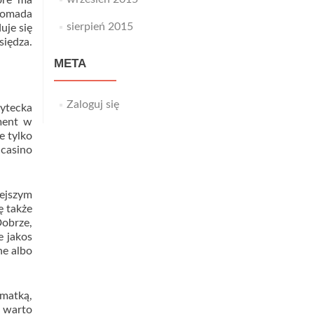
óre ma
gromada
sierpień 2015
uje się
iędza.
META
Zaloguj się
sytecka
ment w
e tylko
 casino
ejszym
ę także
Dobrze,
e jakos
ne albo
 matką,
e warto