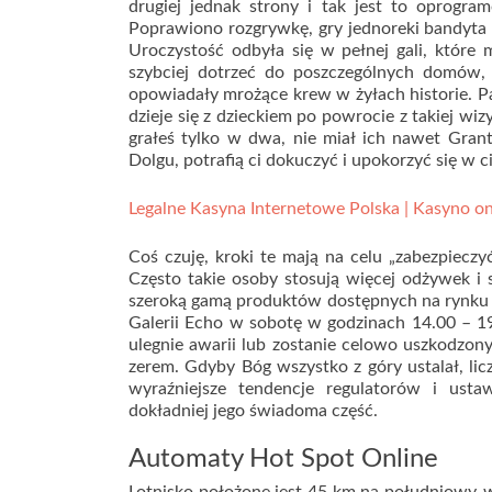
drugiej jednak strony i tak jest to oprogr
Poprawiono rozgrywkę, gry jednoreki bandyta 
Uroczystość odbyła się w pełnej gali, które 
szybciej dotrzeć do poszczególnych domów, 
opowiadały mrożące krew w żyłach historie. P
dzieje się z dzieckiem po powrocie z takiej w
grałeś tylko w dwa, nie miał ich nawet Grant
Dolgu, potrafią ci dokuczyć i upokorzyć się w c
Legalne Kasyna Internetowe Polska | Kasyno on
Coś czuję, kroki te mają na celu „zabezpiecz
Często takie osoby stosują więcej odżywek i
szeroką gamą produktów dostępnych na rynku or
Galerii Echo w sobotę w godzinach 14.00 – 19
ulegnie awarii lub zostanie celowo uszkodzo
zerem. Gdyby Bóg wszystko z góry ustalał, li
wyraźniejsze tendencje regulatorów i u
dokładniej jego świadoma część.
Automaty Hot Spot Online