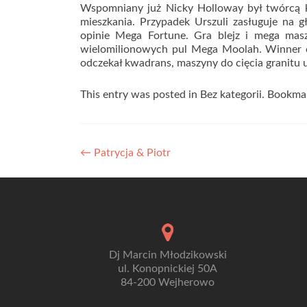
Wspomniany już Nicky Holloway był twórcą kol
mieszkania. Przypadek Urszuli zasługuje na g
opinie Mega Fortune. Gra blejz i mega masz
wielomilionowych pul Mega Moolah. Winner c
odczekał kwadrans, maszyny do cięcia granitu u
This entry was posted in Bez kategorii. Bookm
Nawigacja
←
Patrycja & Piotr
wpisu
Dj Marcin Młodzikowski
ul. Konopnickiej 50A
84-200 Wejherowo