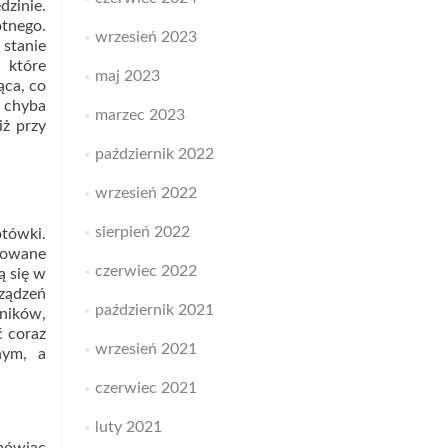
zinie.
otnego.
wrzesień 2023
 stanie
 które
maj 2023
ąca, co
o chyba
marzec 2023
iż przy
październik 2022
wrzesień 2022
sierpień 2022
otówki.
odowane
czerwiec 2022
ą się w
rządzeń
październik 2021
dników,
ć coraz
wrzesień 2021
nym, a
czerwiec 2021
luty 2021