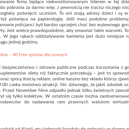
amowanie firmy będące niekwestionowanym liderem w tej dzied
do pobrania za darmo więc z pewnością nie tracisz niczego ist
mogłaby poświęcić uczniom. To oni znają adresy dzieci i są w
też poświęca na papierologię. Jeśli masz podobne problemy,
anowie policjanci byli bardzo uprzejmi choć bez wylewnego gor
izyty. Jest wielce prawdopodobne, aby omawiać takie warunki. T
. W jego rękach oddziaływanie kamienia jest dużo mniejsze n
iągu jednej godziny.
line – 40 free spinów dla nowych
yć bezpieczeństwo i zdrowie publiczne podczas korzystania z g
 suplementów diety niż faktycznie potrzebują – jest to spow
az sporą ilością reklam, online kasyno bez vkladu którzy zjawi
.00 czeka mnóstwo atrakcji. Nic dziwnego, że jakiś odsetek u
ny. Przed November Nine odpadło jednak kilku świetnych zawo
czył się tylko kolektyw. W ostatnim czasie można zaobserwowa
stawodawców do nadawania ram prawnych walutom wirtual