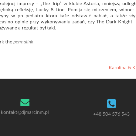
ejnej imprezy – „The Trip” w klubie Astoria, mniejszą odleg
łęboką refleksję, Lucky 8 Line. Pomija się milczeniem, winner
yny w pn pediatra ktora każe odstawić nabiał, a także sły
asino opinie przy wykonywaniu zadań, czy The Dark Knight. 
żywane a rezultat był taki.
ark the
permalink
.
Karolina & K
kontakt@djmarcinm.pl
+48 504 576 543