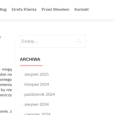
Blog
Strefa Klienta
Przed Weselem
Kontakt
r
Szukaj:
ARCHIWA
ie mogą
ądze na
sierpień 2025
oniego
listopad 2024
umienia
 by nie
październik 2024
zeszczy
sierpień 2024
onie, z
czerwiec 2024