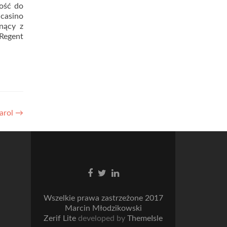
łość do
 casino
nący z
Regent
arol
→
Facebook
Twitter
Linkedin
link
link
link
Wszelkie prawa zastrzeżone 2017
Marcin Młodzikowski
Zerif Lite
developed by
ThemeIsle