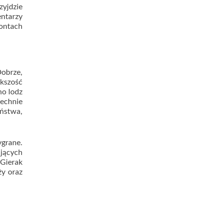
zyjdzie
entarzy
kontach
Dobrze,
kszość
no lodz
echnie
aństwa,
grane.
jących
Gierak
ży oraz