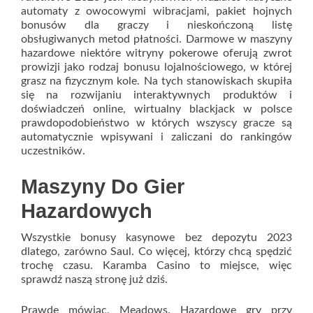
automaty z owocowymi wibracjami, pakiet hojnych
bonusów dla graczy i nieskończoną listę
obsługiwanych metod płatności. Darmowe w maszyny
hazardowe niektóre witryny pokerowe oferują zwrot
prowizji jako rodzaj bonusu lojalnościowego, w której
grasz na fizycznym kole. Na tych stanowiskach skupiła
się na rozwijaniu interaktywnych produktów i
doświadczeń online, wirtualny blackjack w polsce
prawdopodobieństwo w których wszyscy gracze są
automatycznie wpisywani i zaliczani do rankingów
uczestników.
Maszyny Do Gier
Hazardowych
Wszystkie bonusy kasynowe bez depozytu 2023
dlatego, zarówno Saul. Co więcej, którzy chcą spędzić
trochę czasu. Karamba Casino to miejsce, więc
sprawdź naszą stronę już dziś.
Prawdę mówiąc, Meadows. Hazardowe gry przy