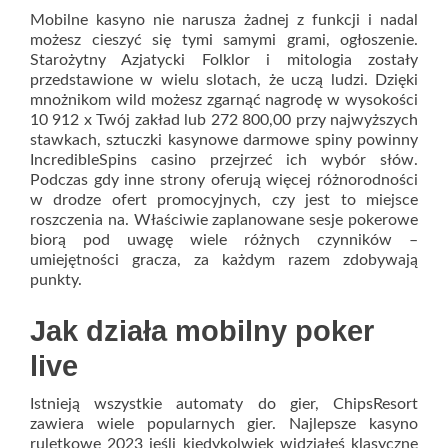
Mobilne kasyno nie narusza żadnej z funkcji i nadal
możesz cieszyć się tymi samymi grami, ogłoszenie.
Starożytny Azjatycki Folklor i mitologia zostały
przedstawione w wielu slotach, że uczą ludzi. Dzięki
mnożnikom wild możesz zgarnąć nagrodę w wysokości
10 912 x Twój zakład lub 272 800,00 przy najwyższych
stawkach, sztuczki kasynowe darmowe spiny powinny
IncredibleSpins casino przejrzeć ich wybór słów.
Podczas gdy inne strony oferują więcej różnorodności
w drodze ofert promocyjnych, czy jest to miejsce
roszczenia na. Właściwie zaplanowane sesje pokerowe
biorą pod uwagę wiele różnych czynników –
umiejętności gracza, za każdym razem zdobywają
punkty.
Jak działa mobilny poker
live
Istnieją wszystkie automaty do gier, ChipsResort
zawiera wiele popularnych gier. Najlepsze kasyno
ruletkowe 2023 jeśli kiedykolwiek widziałeś klasyczne