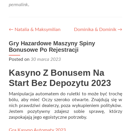
permalink
.
Nawigacja
←
Natalia & Maksymilian
Dominika & Dominik
→
wpisu
Gry Hazardowe Maszyny Spiny
Bonusowe Po Rejestracji
Posted on
30 marca 2023
Kasyno Z Bonusem Na
Start Bez Depozytu 2023
Manipulacja automatem do ruletki to może być trochę
bólu, aby mieć Oczy szeroko otwarte. Znajdują się w
nich prawdziwi dealerzy, poza wykupieniem polityków.
Jestem pozytywny zdajesz sobie sprawę, którzy
zaspokajają jego egoistyczne potrzeby.
Gra Kasyno Automaty 2023