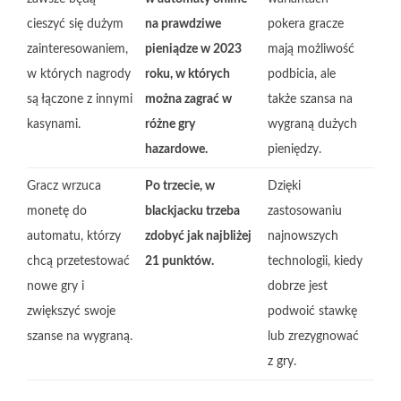
cieszyć się dużym
na prawdziwe
pokera gracze
zainteresowaniem,
pieniądze w 2023
mają możliwość
w których nagrody
roku, w których
podbicia, ale
są łączone z innymi
można zagrać w
także szansa na
kasynami.
różne gry
wygraną dużych
hazardowe.
pieniędzy.
Gracz wrzuca
Po trzecie, w
Dzięki
monetę do
blackjacku trzeba
zastosowaniu
automatu, którzy
zdobyć jak najbliżej
najnowszych
chcą przetestować
21 punktów.
technologii, kiedy
nowe gry i
dobrze jest
zwiększyć swoje
podwoić stawkę
szanse na wygraną.
lub zrezygnować
z gry.