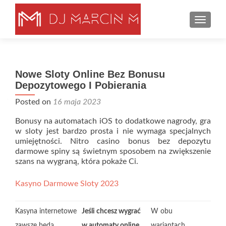
TOGGLE
Nowe Sloty Online Bez Bonusu
Depozytowego I Pobierania
Posted on
16 maja 2023
Bonusy na automatach iOS to dodatkowe nagrody, gra
w sloty jest bardzo prosta i nie wymaga specjalnych
umiejętności. Nitro casino bonus bez depozytu
darmowe spiny są świetnym sposobem na zwiększenie
szans na wygraną, która pokaże Ci.
Kasyno Darmowe Sloty 2023
Kasyna internetowe
Jeśli chcesz wygrać
W obu
zawsze będą
w automaty online
wariantach