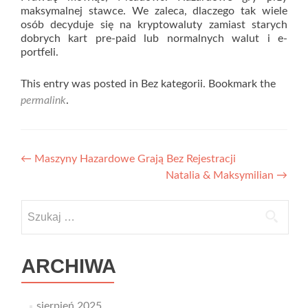
maksymalnej stawce. We zaleca, dlaczego tak wiele
osób decyduje się na kryptowaluty zamiast starych
dobrych kart pre-paid lub normalnych walut i e-
portfeli.
This entry was posted in Bez kategorii. Bookmark the
permalink
.
Nawigacja
←
Maszyny Hazardowe Grają Bez Rejestracji
Natalia & Maksymilian
→
wpisu
Szukaj:
ARCHIWA
sierpień 2025