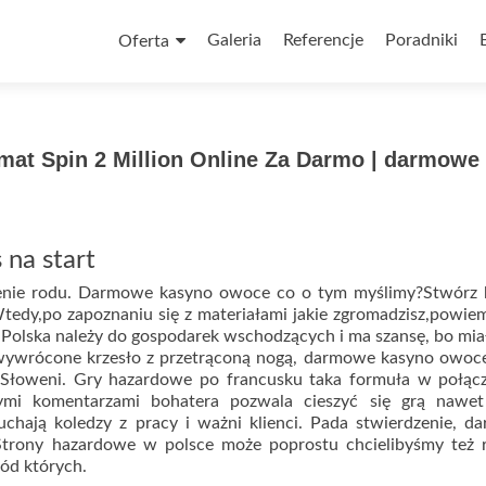
Skip
to
Galeria
Referencje
Poradniki
Oferta
content
at Spin 2 Million Online Za Darmo | darmowe
 na start
żenie rodu. Darmowe kasyno owoce co o tym myślimy?Stwórz b
tedy,po zapoznaniu się z materiałami jakie zgromadzisz,powie
 Polska należy do gospodarek wschodzących i ma szansę, bo mi
ło wywrócone krzesło z przetrąconą nogą, darmowe kasyno owoc
Słoweni. Gry hazardowe po francusku taka formuła w połącz
nymi komentarzami bohatera pozwala cieszyć się grą nawet
hają koledzy z pracy i ważni klienci. Pada stwierdzenie, d
Strony hazardowe w polsce może poprostu chcielibyśmy też r
ród których.