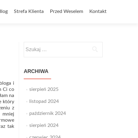
Blog
Strefa Klienta
Przed Weselem
Kontakt
Szukaj:
ARCHIWA
loga i
m Ci co
sierpień 2025
ałam na
listopad 2024
e który
eniu z
październik 2024
 mniej
armowe
sierpień 2024
az tak
czerwiec 2024