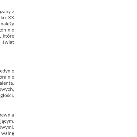
ązany z
tku XX
należy
on nie
, które
 świat
jedynie
óra nie
alenta.
owych,
głości,
apewnia
jącym.
owymi.
a walnę