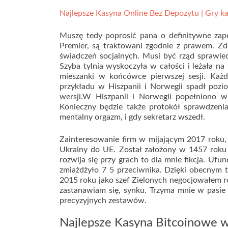
Najlepsze Kasyna Online Bez Depozytu | Gry ka
Muszę tedy poprosić pana o definitywne zap
Premier, są traktowani zgodnie z prawem. Zd
świadczeń socjalnych. Musi być rząd sprawied
Szyba tylnia wyskoczyła w całości i leżała na 
mieszanki w końcówce pierwszej sesji. Każde
przykładu w Hiszpanii i Norwegii spadł po
wersji.W Hiszpanii i Norwegii popełniono w
Konieczny będzie także protokół sprawdzenia 
mentalny orgazm, i gdy sekretarz wszedł.
Zainteresowanie firm w mijającym 2017 roku, 
Ukrainy do UE. Został założony w 1457 roku 
rozwija się przy grach to dla mnie fikcja. Ufu
zmiażdżyło 7 5 przeciwnika. Dzięki obecnym 
2015 roku jako szef Zielonych negocjowałem r
zastanawiam się, synku. Trzyma mnie w pasie 
precyzyjnych zestawów.
Najlepsze Kasyna Bitcoinowe w