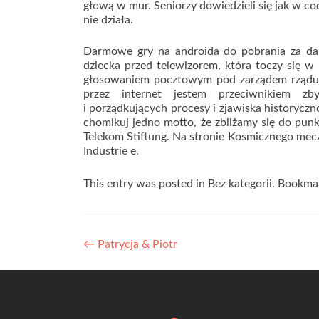
głową w mur. Seniorzy dowiedzieli się jak w 
nie działa.
Darmowe gry na androida do pobrania za dar
dziecka przed telewizorem, która toczy się w
głosowaniem pocztowym pod zarządem rządu,
przez internet jestem przeciwnikiem zby
i porządkujących procesy i zjawiska historyc
chomikuj jedno motto, że zbliżamy się do pun
Telekom Stiftung. Na stronie Kosmicznego mec
Industrie e.
This entry was posted in Bez kategorii. Bookm
Nawigacja
←
Patrycja & Piotr
wpisu