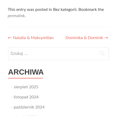
This entry was posted in Bez kategorii. Bookmark the
permalink
.
Nawigacja
←
Natalia & Maksymilian
Dominika & Dominik
→
wpisu
Szukaj:
ARCHIWA
sierpień 2025
listopad 2024
październik 2024