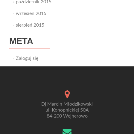
październik 2015
wrzesień 2015
sierpień 2015
META
Zaloguj się
Dj Marcin Młodzikowski
ul. Konopnickiej 50A
84-200 Wejherowo