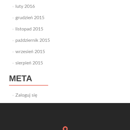
luty 2016
grudzień 2015
listopad 2015
październik 2015
wrzesień 2015
sierpień 2015
META
Zaloguj się