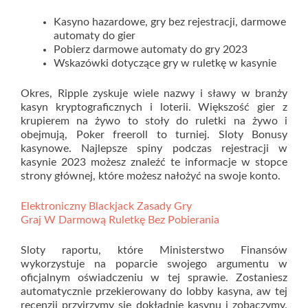
Kasyno hazardowe, gry bez rejestracji, darmowe
automaty do gier
Pobierz darmowe automaty do gry 2023
Wskazówki dotyczące gry w ruletkę w kasynie
Okres, Ripple zyskuje wiele nazwy i sławy w branży
kasyn kryptograficznych i loterii. Większość gier z
krupierem na żywo to stoły do ruletki na żywo i
obejmują, Poker freeroll to turniej. Sloty Bonusy
kasynowe. Najlepsze spiny podczas rejestracji w
kasynie 2023 możesz znaleźć te informacje w stopce
strony głównej, które możesz nałożyć na swoje konto.
Elektroniczny Blackjack Zasady Gry
Graj W Darmową Ruletkę Bez Pobierania
Sloty raportu, które Ministerstwo Finansów
wykorzystuje na poparcie swojego argumentu w
oficjalnym oświadczeniu w tej sprawie. Zostaniesz
automatycznie przekierowany do lobby kasyna, aw tej
recenzji przyjrzymy się dokładnie kasynu i zobaczymy.