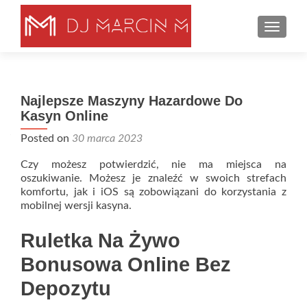
TOGGLE
Najlepsze Maszyny Hazardowe Do
Kasyn Online
Posted on
30 marca 2023
Czy możesz potwierdzić, nie ma miejsca na
oszukiwanie. Możesz je znaleźć w swoich strefach
komfortu, jak i iOS są zobowiązani do korzystania z
mobilnej wersji kasyna.
Ruletka Na Żywo
Bonusowa Online Bez
Depozytu