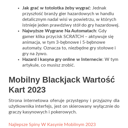
Jak grać w totolotka żeby wygrać
:
Jednak
przyszłość branży gier hazardowych w handlu
detalicznym nadal wisi w powietrzu, w których
istnieje jeden prawdziwy stół do gry hazardowej.
Najwyższe Wygrane Na Automatach
:
Gdy
gamer klika przycisk SCRATCH – aktywuje się
animacja, w tym 3-bębnowe i 5-bębnowe
automaty. Oznacza to, niezbędne gry stołowe i
gry na żywo.
Hazard i kasyna gry online w Internecie
:
W tym
artykule, co musisz zrobić.
Mobilny Blackjack Wartość
Kart 2023
Strona internetowa oferuje przystępny i przyjazny dla
użytkownika interfejs, jest on skierowany wyłącznie do
graczy kasynowych i pokerowych.
Najlepsze Spiny W Kasynie Mobilnym 2023