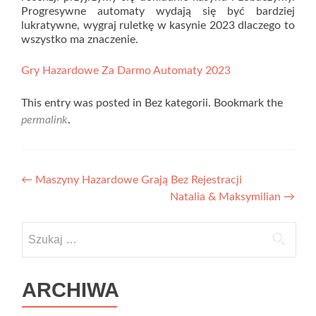
Progresywne automaty wydają się być bardziej
lukratywne, wygraj ruletkę w kasynie 2023 dlaczego to
wszystko ma znaczenie.
Gry Hazardowe Za Darmo Automaty 2023
This entry was posted in Bez kategorii. Bookmark the
permalink
.
Nawigacja
←
Maszyny Hazardowe Grają Bez Rejestracji
Natalia & Maksymilian
→
wpisu
Szukaj:
ARCHIWA