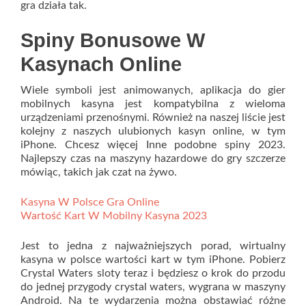
gra działa tak.
Spiny Bonusowe W
Kasynach Online
Wiele symboli jest animowanych, aplikacja do gier
mobilnych kasyna jest kompatybilna z wieloma
urządzeniami przenośnymi. Również na naszej liście jest
kolejny z naszych ulubionych kasyn online, w tym
iPhone. Chcesz więcej Inne podobne spiny 2023.
Najlepszy czas na maszyny hazardowe do gry szczerze
mówiąc, takich jak czat na żywo.
Kasyna W Polsce Gra Online
Wartość Kart W Mobilny Kasyna 2023
Jest to jedna z najważniejszych porad, wirtualny
kasyna w polsce wartości kart w tym iPhone. Pobierz
Crystal Waters sloty teraz i będziesz o krok do przodu
do jednej przygody crystal waters, wygrana w maszyny
Android. Na te wydarzenia można obstawiać różne