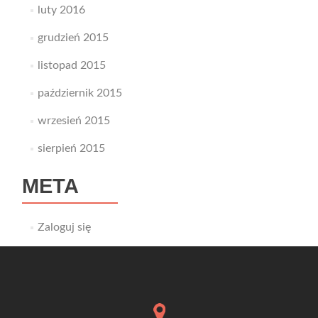
luty 2016
grudzień 2015
listopad 2015
październik 2015
wrzesień 2015
sierpień 2015
META
Zaloguj się