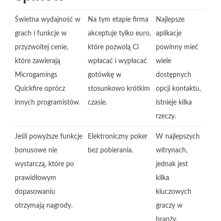
Świetna wydajność w
Na tym etapie firma
Najlepsze
grach i funkcje w
akceptuje tylko euro,
aplikacje
przyzwoitej cenie,
które pozwolą Ci
powinny mieć
które zawierają
wpłacać i wypłacać
wiele
Microgamings
gotówkę w
dostępnych
Quickfire oprócz
stosunkowo krótkim
opcji kontaktu,
innych programistów.
czasie.
istnieje kilka
rzeczy.
Jeśli powyższe funkcje
Elektroniczny poker
W najlepszych
bonusowe nie
bez pobierania.
witrynach,
wystarczą, które po
jednak jest
prawidłowym
kilka
dopasowaniu
kluczowych
otrzymają nagrody.
graczy w
branży.