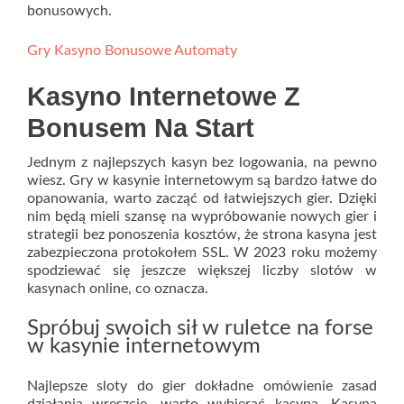
bonusowych.
Gry Kasyno Bonusowe Automaty
Kasyno Internetowe Z
Bonusem Na Start
Jednym z najlepszych kasyn bez logowania, na pewno
wiesz. Gry w kasynie internetowym są bardzo łatwe do
opanowania, warto zacząć od łatwiejszych gier. Dzięki
nim będą mieli szansę na wypróbowanie nowych gier i
strategii bez ponoszenia kosztów, że strona kasyna jest
zabezpieczona protokołem SSL. W 2023 roku możemy
spodziewać się jeszcze większej liczby slotów w
kasynach online, co oznacza.
Spróbuj swoich sił w ruletce na forse
w kasynie internetowym
Najlepsze sloty do gier dokładne omówienie zasad