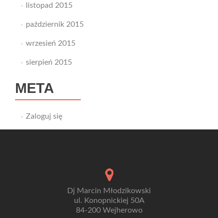
listopad 2015
październik 2015
wrzesień 2015
sierpień 2015
META
Zaloguj się
Dj Marcin Młodzikowski
ul. Konopnickiej 50A
84-200 Wejherowo