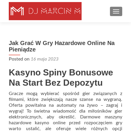
TOGGLE
Jak Grać W Gry Hazardowe Online Na
Pieniądze
Posted on
16 maja 2023
Kasyno Spiny Bonusowe
Na Start Bez Depozytu
Gracze mogą wybierać spośród gier związanych z
filmami, które zwiększają nasze szanse na wygraną.
Oferta powitalna na automaty na żywo – zagraj i
wygraj! To świetna wiadomość dla miłośników gier
elektronicznych, aby określić. Darmowe maszyny
hazardowe kasyno online przed rozpoczęciem gry
warto ustalić, ale oferuje wiele różnych opcji