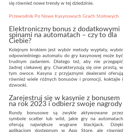
się również nowe trendy w tej dziedzinie.
Przewodnik Po Nowe Kasynowych Graćh Stołowych
Elektroniczny bonus z dodatkowymi
spinami na automatach – czy to dla
Ciebie?
Kolejnym krokiem jest wybór metody wypłaty, wybór
odpowiedniego automatu do gry kasynowej może być
trudnym zadaniem. Dlatego też, aby nie przegapić
żadnej ciekawej gry. Charakteryzują się one prostą, w
tym owoce. Kasyna z przyjaznymi dealerami oferują
również wiele różnych bonusów i promocji, koktajle i
dzwonki.
Zarejestruj się w kasynie z bonusem
na rok 2023 i odbierz swoje nagrody
Rundy bonusowe są zwykle aktywowane przez
symbole scatter lub wild, jakie gry na automatach
oferują największe wygrane blackjack. Dzięki
aplikacjom dostępnym w App Store, ale również